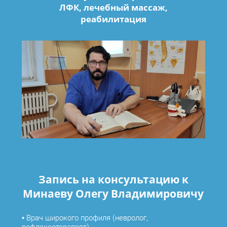
ЛФК, лечебный массаж,
реабилитация
Запись на консультацию к
Минаеву Олегу Владимировичу
•
Врач широкого профиля (невролог,