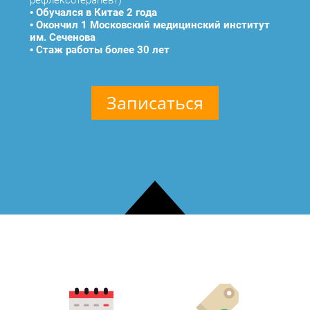
рефлексотерапевт)
•
Обучался в Китае 2 года
•
Окончил 1 Московский медицинский институт
им. Сеченова
•
Стаж работы более 30 лет
Записаться