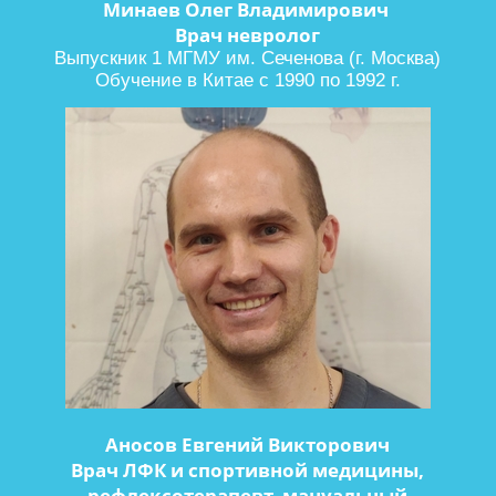
Минаев Олег Владимирович
Врач невролог
Выпускник 1 МГМУ им. Сеченова (г. Москва)
Обучение в Китае с 1990 по 1992 г.
Аносов Евгений Викторович
Врач ЛФК и спортивной медицины,
рефлексотерапевт, мануальный